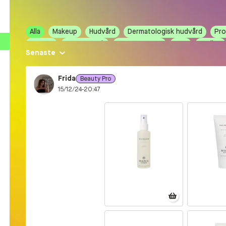
Alla
Makeup
Hudvård
Dermatologisk hudvård
Pro
Parfym
Beauty Hack
Beauty Tester
Man
Tävling
Senaste
Hållbarhet
Nyhet
Naglar
Frida
Beauty Pro
15/12/24-20:47