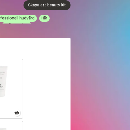
Skapa ett beauty kit
fessionell hudvård
Hår
Tolka Looken