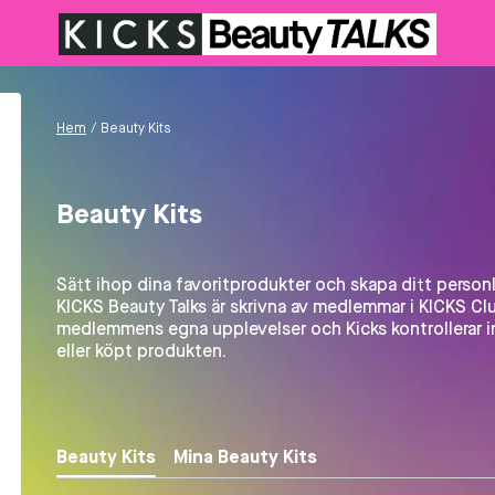
Hem
/
Beauty Kits
Beauty Kits
Sätt ihop dina favoritprodukter och skapa ditt personli
KICKS Beauty Talks är skrivna av medlemmar i KICKS Clu
medlemmens egna upplevelser och Kicks kontrollerar 
eller köpt produkten.
Beauty Kits
Mina Beauty Kits