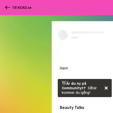
Till KICKS.se
Hem
👋
Är du ny på
Communityt?
Såhär
kommer du igång!
Beauty Talks