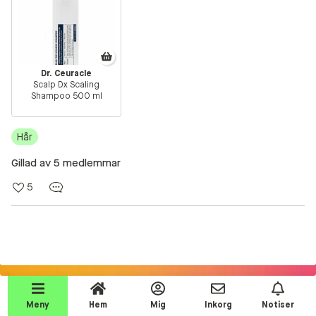
Beauty Talks
Alla inlägg
Beauty Chatroom
Dr. Ceuracle
Scalp Dx Scaling
Beauty Kits
Shampoo 500 ml
Beauty Routines
Hår
Help a shopper!
Gillad av 5 medlemmar
Aktiviteter
5
Beauty Tester reviews
Competition Time!
Testprodukter
Join the event!
Makeup
Meny
Hem
Mig
Inkorg
Notiser