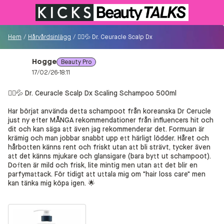
Till KICKS.se
Hem
/
Hårvårdsinlägg
/
🧖‍♀️💦 Dr. Ceuracle Scalp Dx Scaling Schampoo 500m
Hogge
Beauty Pro
Besökare
17/02/26-18:11
0
🧖‍♀️💦 Dr. Ceuracle Scalp Dx Scaling Schampoo 500ml
Logga in/Registrera
Har börjat använda detta schampoot från koreanska Dr Cerucle
just ny efter MÅNGA rekommendationer från influencers hit och
dit och kan säga att även jag rekommenderar det. Formuan är
Sök i communityt...
krämig och man jobbar snabbt upp ett härligt lödder. Håret och
hårbotten känns rent och friskt utan att bli strävt, tycker även
att det känns mjukare och glansigare (bara bytt ut schampoot).
Doften är mild och frisk, lite mintig men utan att det blir en
👋
Är du ny på Communityt?
Såhär kommer du
parfymattack. För tidigt att uttala mig om "hair loss care" men
igång!
kan tänka mig köpa igen. 🌟
Hem