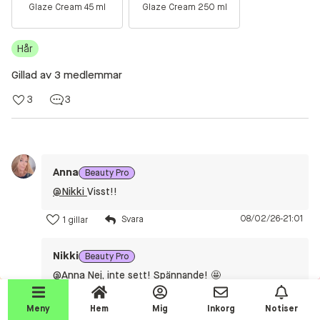
Glaze Cream 45 ml
Glaze Cream 250 ml
Beauty Talks
Alla inlägg
Hår
Beauty Chatroom
Gillad av 3 medlemmar
Beauty Kits
3
3
Beauty Routines
Help a shopper!
Anna
Beauty Pro
Aktiviteter
@Nikki
Visst!!
Beauty Tester reviews
08/02/26-21:01
1 gillar
Competition Time!
Testprodukter
Nikki
Beauty Pro
Join the event!
@Anna
Nej, inte sett! Spännande! 🤩
06/02/26-12:52
1 gillar
Makeup
Meny
Hem
Mig
Inkorg
Notiser