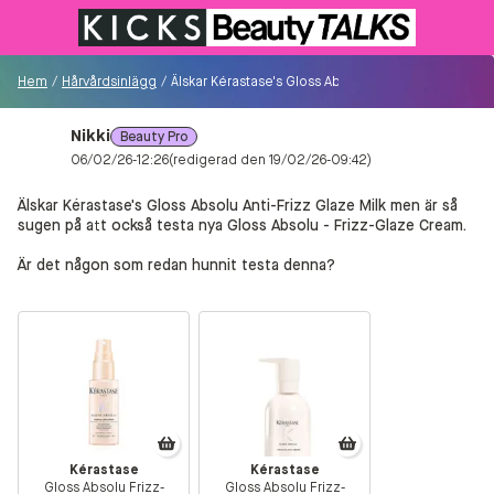
Till KICKS.se
Hem
/
Hårvårdsinlägg
/
Älskar Kérastase's Gloss Absolu Anti-Frizz Glaze M
Nikki
Beauty Pro
Besökare
06/02/26-12:26
(redigerad den 19/02/26-09:42)
0
Älskar Kérastase's Gloss Absolu Anti-Frizz Glaze Milk men är så
sugen på att också testa nya Gloss Absolu - Frizz-Glaze Cream.
Logga in/Registrera
Är det någon som redan hunnit testa denna?
Sök i communityt...
👋
Är du ny på Communityt?
Såhär kommer du
igång!
Hem
Kérastase
Kérastase
Gloss Absolu Frizz-
Gloss Absolu Frizz-