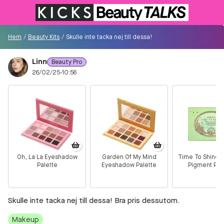
Till KICKS.se
Hem
/
Beauty Kits
/
Skulle inte tacka nej till dessa! Bra pris dessutom.
Linn
Beauty Pro
Besökare
26/02/25-10:56
0
Logga in/Registrera
Sök i communityt...
Oh, La La Eyeshadow
Garden Of My Mind
Time To Shine 
Palette
Eyeshadow Palette
Pigment Pal
👋
Är du ny på Communityt?
Såhär kommer du
igång!
Skulle inte tacka nej till dessa! Bra pris dessutom.
Hem
Makeup