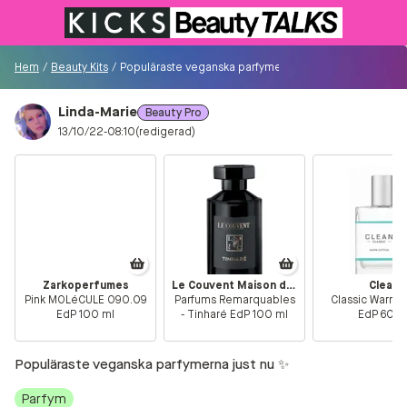
Till KICKS.se
Hem
/
Beauty Kits
/
Populäraste veganska parfymerna just nu ✨
Linda-Marie
Beauty Pro
Besökare
13/10/22-08:10
(redigerad)
0
Logga in/Registrera
Sök i communityt...
Zarkoperfumes
Le Couvent Maison de Parfum
Clean
Pink MOLéCULE 090.09
Parfums Remarquables
Classic Warm 
👋
Är du ny på Communityt?
Såhär kommer du
EdP 100 ml
- Tinharé EdP 100 ml
EdP 60 m
igång!
Populäraste veganska parfymerna just nu ✨
Hem
Parfym