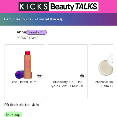
Till KICKS.se
Hem
/
Beauty Kits
/
På önskelistan 🎄🎀
Anna
Beauty Pro
Besökare
28/10/24-13:42
0
Logga in/Registrera
Sök i communityt...
The Tinted Balm 1
Blueberry Nutri Tint
Intensive Hair 
Hydra Glow & Fresh Skin
Balm 180 
👋
Är du ny på Communityt?
Såhär kommer du
2C
igång!
På önskelistan 🎄🎀
Hem
Makeup