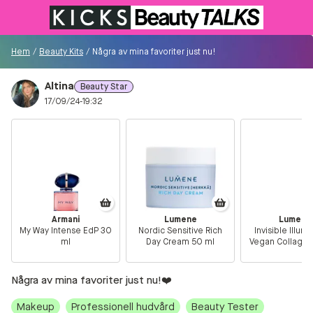
Till KICKS.se
Hem
/
Beauty Kits
/
Några av mina favoriter just nu!❤️
Altina
Beauty Star
Besökare
17/09/24-19:32
0
Logga in/Registrera
Sök i communityt...
Armani
Lumene
Lumene
My Way Intense EdP 30
Nordic Sensitive Rich
Invisible Illum
👋
Är du ny på Communityt?
Såhär kommer du
ml
Day Cream 50 ml
Vegan Collage
igång!
in Foundation
0.5
Några av mina favoriter just nu!❤️
Hem
Makeup
Professionell hudvård
Beauty Tester