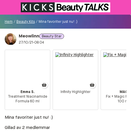
Till KICKS.se
Hem
/
Beauty Kits
/
Mina favoriter just nu! :)
Meowlinn
Beauty Star
Besökare
27/10/21-08:04
0
Logga in/Registrera
Sök i communityt...
Emma S.
Infinity Highlighter
MAC
Treatment Niacinamide
Fix + Magic Ra
👋
Är du ny på Communityt?
Såhär kommer du
Formula 60 ml
100 ml
igång!
Mina favoriter just nu! :)
Hem
Gillad av 2 medlemmar