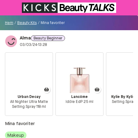
Till KICKS.se
Hem
/
Beauty Kits
/
Mina favoriter
Alma
Beauty Beginner
Besökare
03/03/24-13:28
0
Logga in/Registrera
Sök i communityt...
Urban Decay
Lancôme
Kylie By Kylie
All Nighter Ultra Matte
Idôle EdP 25 ml
Setting Spray 
👋
Är du ny på Communityt?
Såhär kommer du
Setting Spray 118 ml
igång!
Mina favoriter
Hem
Makeup