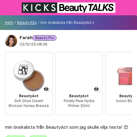
Till KICKS.se
Hem
/
Beauty Kits
/
min önskalista från BeautyAct som jag skulle vilja testa!
Farah
Beauty Pro
Besökare
03/12/25-08:06
0
Logga in/Registrera
Sök i communityt...
BeautyAct
BeautyAct
BeautyAc
Soft Glow Cream
Prickly Pear Hydra
Iconic Blush
👋
Är du ny på Communityt?
Såhär kommer du
Bronzer Honey Breeze
Primer 30ml
igång!
min önskalista från BeautyAct som jag skulle vilja testa! 😍
Hem