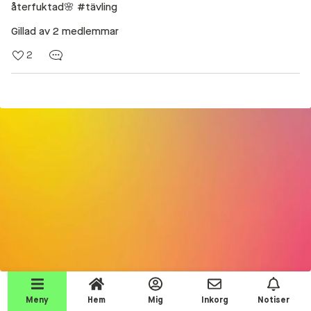
återfuktad🌸 #tävling
Beauty Talks
Gillad av 2 medlemmar
Alla inlägg
2
Beauty Chatroom
Beauty Kits
Beauty Routines
Help a shopper!
Aktiviteter
Beauty Tester reviews
Competition Time!
Testprodukter
Join the event!
Makeup
Meny
Hem
Mig
Inkorg
Notiser