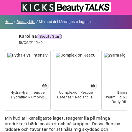
Till KICKS.se
Hem
/
Beauty Kits
/
Min hud är i känsligaste laget, reagerar illa på många 
Karolina
Beauty Star
Besökare
19/05/21-12:49
0
Logga in/Registrera
Sök i communityt...
Hydra-Hyal Intensive
Complexion Rescue
Emma S.
Hydrating Plumping
Defense™ Radiant Tint
Warm Fig & Be
👋
Är du ny på Communityt?
Såhär kommer du
Concentrate 30 ml
Protective Moisturizer
Body Oil 12
igång!
30 ml
Min hud är i känsligaste laget, reagerar illa på många
Hem
produkter i både ansiktet och på kroppen. Dessa är mina
räddare och favoriter för att hålla mig skyddad och