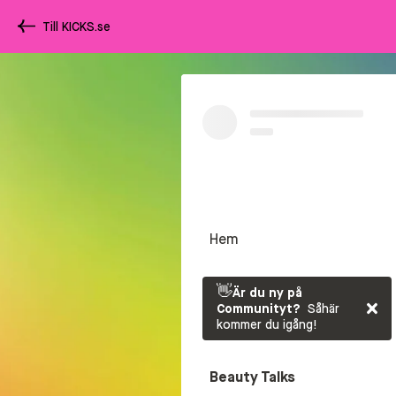
Till KICKS.se
Hem
👋
Är du ny på
Communityt?
Såhär
kommer du igång!
Beauty Talks