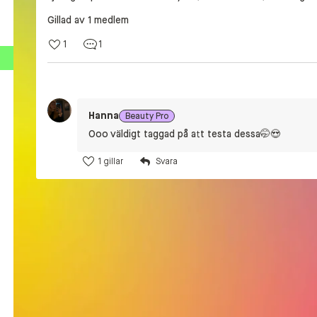
Gillad av 1 medlem
1
1
Hanna
Beauty Pro
Ooo väldigt taggad på att testa dessa🤭😍
1 gillar