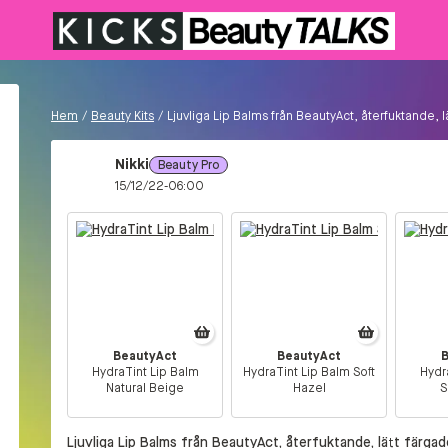
Hem
/
Beauty Kits
/
Ljuvliga Lip Balms från BeautyAct, återfuktande, l
Nikki
Beauty Pro
15/12/22-06:00
BeautyAct
BeautyAct
HydraTint Lip Balm
HydraTint Lip Balm Soft
Hydr
Natural Beige
Hazel
S
Ljuvliga Lip Balms från BeautyAct, återfuktande, lätt färga