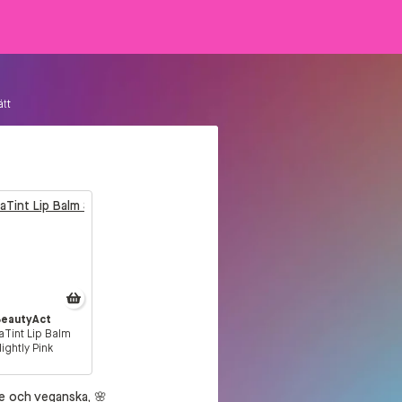
ätt
BeautyAct
aTint Lip Balm
lightly Pink
de och veganska, 🌸