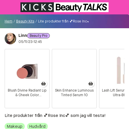
Till KICKS.se
Hem
/
Beauty Kits
/
Lite produkter från 💕Rose Inc💕 som jag vill testa!
Linn
Beauty Pro
Besökare
05/11/23-12:45
0
Logga in/Registrera
Sök i communityt...
Blush Divine Radiant Lip
Skin Enhance Luminous
Lash Lift Serum
& Cheek Color
Tinted Serum 10
Ultra-Blac
👋
Är du ny på Communityt?
Såhär kommer du
Hydrangea
igång!
Lite produkter från 💕Rose Inc💕 som jag vill testa!
Hem
Makeup
Hudvård