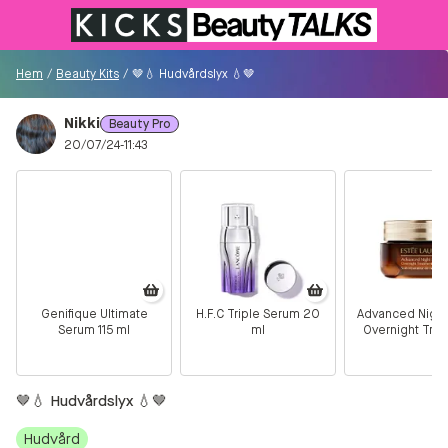
Till KICKS.se
Hem
/
Beauty Kits
/
🤎💧 Hudvårdslyx 💧🤎
Nikki
Beauty Pro
Besökare
20/07/24-11:43
0
Logga in/Registrera
Sök i communityt...
Genifique Ultimate
H.F.C Triple Serum 20
Advanced Night
Serum 115 ml
ml
Overnight Tre
👋
Är du ny på Communityt?
Såhär kommer du
Mask 65 m
igång!
🤎💧 Hudvårdslyx 💧🤎
Hem
Hudvård