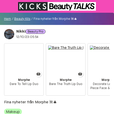
Till KICKS.se
Hem
/
Beauty Kits
/
Fina nyheter från Morphe 🌺🎄
Nikki
Beauty Pro
Besökare
12/10/23-05:54
0
Logga in/Registrera
Sök i communityt...
Morphe
Morphe
Morphe
Dare To Tell Lip Duo
Bare The Truth Lip Duo
Decorate Lavis
👋
Är du ny på Communityt?
Såhär kommer du
Piece Face & Ey
igång!
Set
Fina nyheter från Morphe 🌺🎄
Hem
Makeup