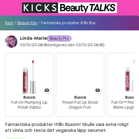
Till KICKS.se
Hem
/
Beauty Kits
/
Fantastiska produkter ifrån Buxom! Skulle vara extra ro
Linda-Marie
Beauty Pro
Besökare
03/10/23-08:49
(redigerad den 03/10/23-08:49)
0
Logga in/Registrera
Sök i communityt...
Buxom
Buxom
Buxom
Full-On Plumping Lip
Power-Full Lip Scrub
Full-On™ Plump
👋
Är du ny på Communityt?
Såhär kommer du
Polish Gabby
Dragon Fruit
Matte Lipgloss
igång!
Hopping
Fantastiska produkter ifrån Buxom! Skulle vara extra roligt
Hem
att vinna och testa det veganska läpp serumet.