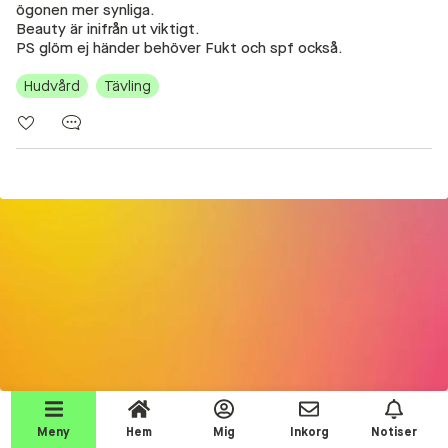
ögonen mer synliga.
Beauty Talks
Beauty är inifrån ut viktigt.
PS glöm ej händer behöver Fukt och spf också.
Alla inlägg
Hudvård
Tävling
Beauty Chatroom
Beauty Kits
Beauty Routines
Help a shopper!
Aktiviteter
Beauty Tester reviews
Competition Time!
Testprodukter
Join the event!
Makeup
Meny
Hem
Mig
Inkorg
Notiser