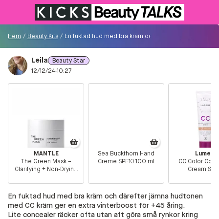
Till KICKS.se
Hem
/
Beauty Kits
/
En fuktad hud med bra kräm och därefter jämna hudtonen
Leila
Beauty Star
Besökare
12/12/24-10:27
0
Logga in/Registrera
Sök i communityt...
MANTLE
Sea Buckthorn Hand
Lumene
The Green Mask –
Creme SPF10 100 ml
CC Color Corr
👋
Är du ny på Communityt?
Såhär kommer du
Clarifying + Non-Drying
Cream SPF
igång!
Matcha Mask 75 ml
Foundation 2 
En fuktad hud med bra kräm och därefter jämna hudtonen
Hem
med CC kräm ger en extra vinterboost för +45 åring.
Lite concealer räcker ofta utan att göra små rynkor kring