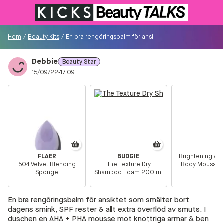
Till KICKS.se
Hem
/
Beauty Kits
/
En bra rengöringsbalm för ansiktet som smälter bort dag
Debbie
Beauty Star
Besökare
15/09/22-17:09
0
Logga in/Registrera
Sök i communityt...
FLAER
BUDGIE
Brightening AH
504 Velvet Blending
The Texture Dry
Body Mousse 
👋
Är du ny på Communityt?
Såhär kommer du
Sponge
Shampoo Foam 200 ml
igång!
En bra rengöringsbalm för ansiktet som smälter bort
Hem
dagens smink, SPF rester & allt extra överflöd av smuts. I
duschen en AHA + PHA mousse mot knottriga armar & ben