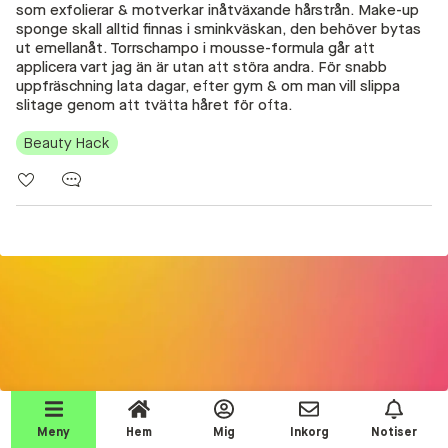
som exfolierar & motverkar inåtväxande hårstrån. Make-up
Beauty Talks
sponge skall alltid finnas i sminkväskan, den behöver bytas
ut emellanåt. Torrschampo i mousse-formula går att
Alla inlägg
applicera vart jag än är utan att störa andra. För snabb
uppfräschning lata dagar, efter gym & om man vill slippa
Beauty Chatroom
slitage genom att tvätta håret för ofta.
Beauty Kits
Beauty Hack
Beauty Routines
Help a shopper!
Aktiviteter
Beauty Tester reviews
Competition Time!
Testprodukter
Join the event!
Makeup
Meny
Hem
Mig
Inkorg
Notiser