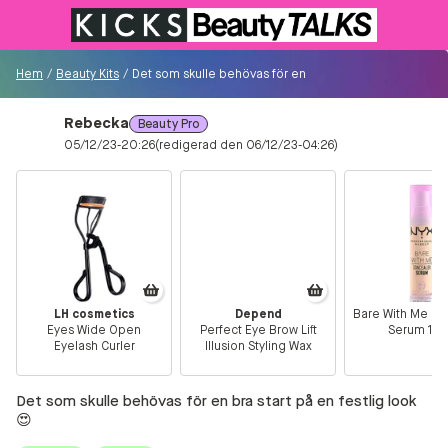
Till KICKS.se
Hem
/
Beauty Kits
/
Det som skulle behövas för en bra start på en festlig lo
Rebecka
Beauty Pro
Besökare
05/12/23-20:26
(redigerad den 06/12/23-04:26)
0
Logga in/Registrera
Sök i communityt...
LH cosmetics
Depend
Bare With Me Co
Eyes Wide Open
Perfect Eye Brow Lift
Serum 1 Fa
👋
Är du ny på Communityt?
Såhär kommer du
Eyelash Curler
Illusion Styling Wax
igång!
Det som skulle behövas för en bra start på en festlig look
Hem
😍