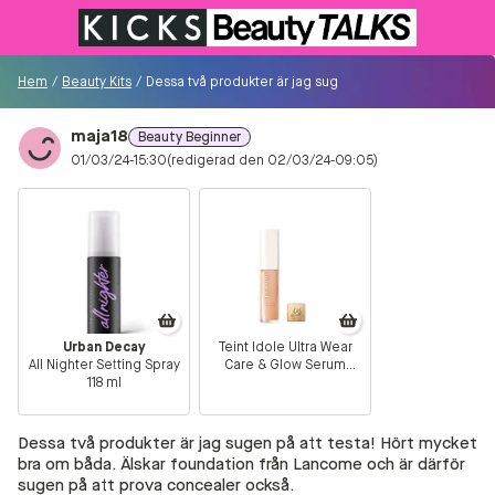
Till KICKS.se
Hem
/
Beauty Kits
/
Dessa två produkter är jag sugen på att testa! Hört my
maja18
Beauty Beginner
Besökare
01/03/24-15:30
(redigerad den 02/03/24-09:05)
0
Logga in/Registrera
Sök i communityt...
Urban Decay
Teint Idole Ultra Wear
All Nighter Setting Spray
Care & Glow Serum
👋
Är du ny på Communityt?
Såhär kommer du
118 ml
Concealer 105W
igång!
Dessa två produkter är jag sugen på att testa! Hört mycket
Hem
bra om båda. Älskar foundation från Lancome och är därför
sugen på att prova concealer också.