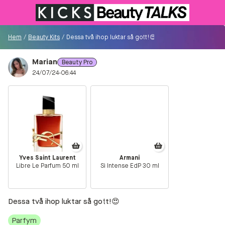
Till KICKS.se
Hem
/
Beauty Kits
/
Dessa två ihop luktar så gott!😍
Marian
Beauty Pro
Besökare
24/07/24-06:44
0
Logga in/Registrera
Sök i communityt...
Yves Saint Laurent
Armani
Libre Le Parfum 50 ml
Sì Intense EdP 30 ml
👋
Är du ny på Communityt?
Såhär kommer du
igång!
Dessa två ihop luktar så gott!😍
Hem
Parfym