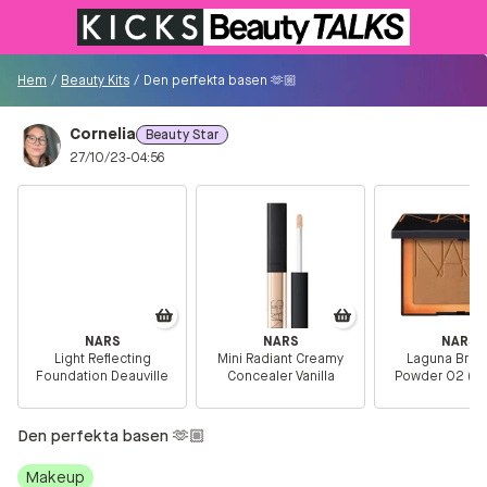
Till KICKS.se
Hem
/
Beauty Kits
/
Den perfekta basen 🫶🏼
Cornelia
Beauty Star
Besökare
27/10/23-04:56
0
Logga in/Registrera
Sök i communityt...
NARS
NARS
NARS
Light Reflecting
Mini Radiant Creamy
Laguna Bron
👋
Är du ny på Communityt?
Såhär kommer du
Foundation Deauville
Concealer Vanilla
Powder 02 (Ori
igång!
Den perfekta basen 🫶🏼
Hem
Makeup