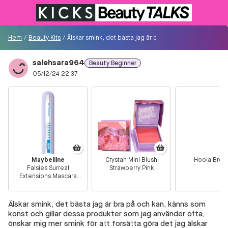
Till KICKS.se
Hem
/
Beauty Kits
/
Älskar smink, det bästa jag är bra på och kan, känns so
salehsara964
Beauty Beginner
Besökare
05/12/24-22:37
0
Logga in/Registrera
Sök i communityt...
Maybelline
Crystah Mini Blush
Hoola Bron
Falsies Surreal
Strawberry Pink
👋
Är du ny på Communityt?
Såhär kommer du
Extensions Mascara
igång!
Waterproof Very Black
Älskar smink, det bästa jag är bra på och kan, känns som
Hem
konst och gillar dessa produkter som jag använder ofta,
önskar mig mer smink för att forsätta göra det jag älskar