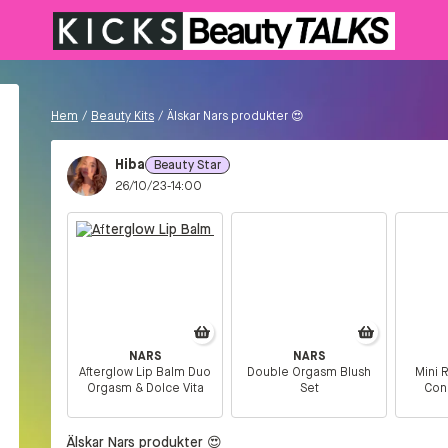
Hem
/
Beauty Kits
/
Älskar Nars produkter 😍
Hiba
Beauty Star
26/10/23-14:00
NARS
NARS
Afterglow Lip Balm Duo
Double Orgasm Blush
Mini 
Orgasm & Dolce Vita
Set
Conc
Älskar Nars produkter 😍