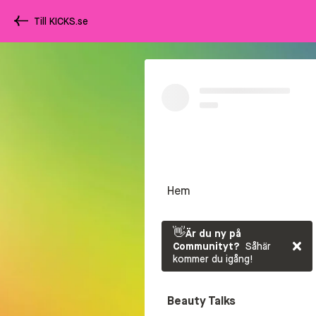
Till KICKS.se
Hem
👋
Är du ny på
Communityt?
Såhär
kommer du igång!
Beauty Talks