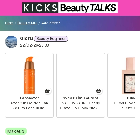
Till KICKS.se
Hem
/
Beauty Kits
/
#42218657
Gloria
Beauty Beginner
Besökare
22/02/26-23:38
0
Logga in/Registrera
Sök i communityt...
Lancaster
Yves Saint Laurent
Gucci
After Sun Golden Tan
YSL LOVESHINE Candy
Gucci Bloom E
👋
Är du ny på Communityt?
Såhär kommer du
Serum Face 30ml
Glaze Lip Gloss Stick 15
Toilette 30
igång!
Showcasing Nude
Hem
Makeup