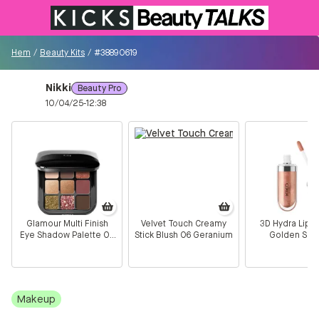
Till KICKS.se
Hem
/
Beauty Kits
/
#38890619
Nikki
Beauty Pro
Besökare
10/04/25-12:38
0
Logga in/Registrera
Sök i communityt...
Glamour Multi Finish
Velvet Touch Creamy
3D Hydra Lipgl
Eye Shadow Palette 03
Stick Blush 06 Geranium
Golden Spar
👋
Är du ny på Communityt?
Såhär kommer du
Burgundy
igång!
Hem
Makeup