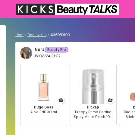
Hem
/
Beauty Kits
/
#35089109
Nora
Beauty Pro
16/02/24-21:07
Hugo Boss
Hickap
Alive EdP 30 ml
Preppy Prime Setting
Radian
Spray Matte Finish 100
Stic
ml