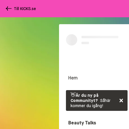
Till KICKS.se
Hem
👋
Är du ny på
Communityt?
Såhär
kommer du igång!
Beauty Talks