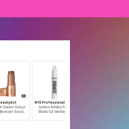
BeautyAct
NYX Professional Makeup
t Cream Colour
Jumbo Artistry Face
k Bronzer Good
Sticks 02 Vanilla Ice
Vibes
Cream