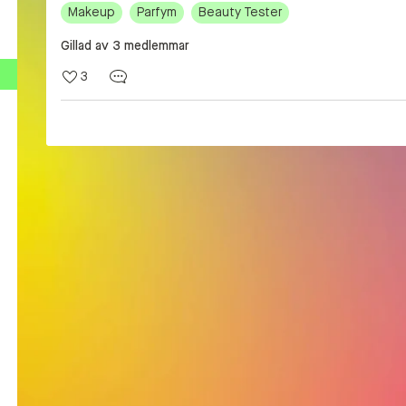
Makeup
Parfym
Beauty Tester
Gillad av 3 medlemmar
3