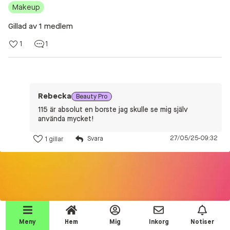
Makeup
Beauty Talks
Gillad av 1 medlem
Alla inlägg
1
1
Beauty Chatroom
Beauty Kits
Beauty Routines
Rebecka
Beauty Pro
Help a shopper!
115 är absolut en borste jag skulle se mig själv
använda mycket!
Aktiviteter
27/05/25-09:32
1 gillar
Beauty Tester reviews
Competition Time!
Testprodukter
Join the event!
Makeup
Meny
Hem
Mig
Inkorg
Notiser