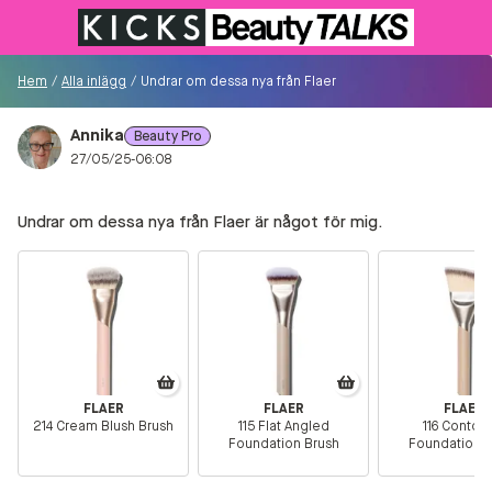
Till KICKS.se
Hem
/
Alla inlägg
/
Undrar om dessa nya från Flaer är något för mig.
Annika
Beauty Pro
Besökare
27/05/25-06:08
0
Undrar om dessa nya från Flaer är något för mig.
Logga in/Registrera
Sök i communityt...
👋
Är du ny på Communityt?
Såhär kommer du
igång!
FLAER
FLAER
FLAER
214 Cream Blush Brush
115 Flat Angled
116 Contour
Foundation Brush
Foundation B
Hem