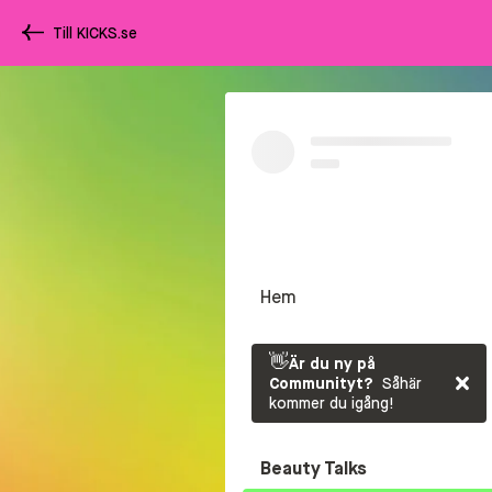
Till KICKS.se
Hem
👋
Är du ny på
Communityt?
Såhär
kommer du igång!
Beauty Talks