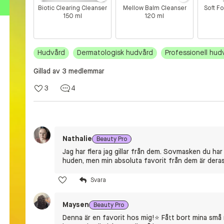
Biotic Clearing Cleanser
Mellow Balm Cleanser
Soft F
150 ml
120 ml
Hudvård
Dermatologisk hudvård
Professionell hud
Gillad av 3 medlemmar
3
4
Nathalie
Beauty Pro
Jag har flera jag gillar från dem. Sovmasken du har 
huden, men min absoluta favorit från dem är dera
Maysen
Beauty Pro
Denna är en favorit hos mig!⭐️ Fått bort mina små rö