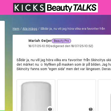
Hem
/
Alla inlägg
/
Sådär ja, nu vill jag höra vilka era favoriter från
Mariah Geijer
Beauty Pro
18/07/25-10:51
(redigerad den 18/07/25-10:52)
Sådär ja, nu vill jag höra vilka era favoriter från Skincitys 
det märket nu ☺ Nyfiken på masken som är på bilden. Jag h
Skincity fanns som "egen sida" men det var längesen. Deras r