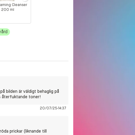
oaming Cleanser
200 ml
vård
på bilden är väldigt behaglig på
s återfuktande toner!
20/07/25-14:37
da prickar (liknande till