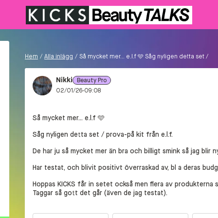
Hem
/
Alla inlägg
/
Så mycket mer... e.l.f 🩵 Såg nyligen detta set /
Nikki
Beauty Pro
02/01/26-09:08
Så mycket mer... e.l.f 🩵
Såg nyligen detta set / prova-på kit från e.l.f.
De har ju så mycket mer än bra och billigt smink så jag blir n
Har testat, och blivit positivt överraskad av, bl a deras bu
Hoppas KICKS får in setet också men flera av produkterna s
Taggar så gott det går (även de jag testat).