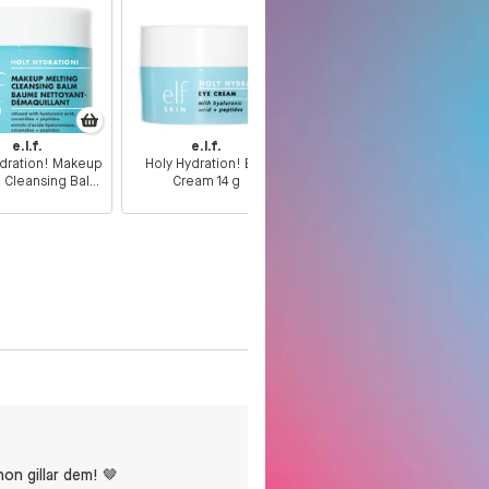
e.l.f.
e.l.f.
e.l.f.
ydration! Makeup
Holy Hydration! Eye
Squeeze Me More Lip
g Cleansing Balm
Cream 14 g
Balm Duo
56,5 g
on gillar dem! 🤎