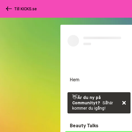
Till KICKS.se
Hem
👋
Är du ny på
Communityt?
Såhär
kommer du igång!
Beauty Talks