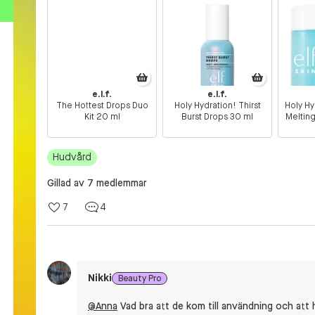
e.l.f.
e.l.f.
The Hottest Drops Duo
Holy Hydration! Thirst
Holy H
Kit 20 ml
Burst Drops 30 ml
Meltin
Hudvård
Gillad av 7 medlemmar
7
4
Nikki
Beauty Pro
@Anna
Vad bra att de kom till användning och att h