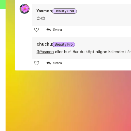
Yasmen
Beauty Star
😍😍
Chuchu
Beauty Pro
@Yasmen
eller hur! Har du köpt någon kalender i å