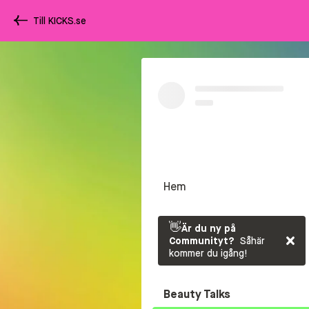
Till KICKS.se
Hem
👋
Är du ny på
Communityt?
Såhär
kommer du igång!
Beauty Talks