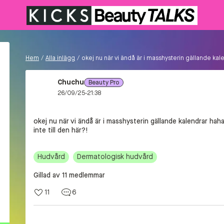
Hem
/
Alla inlägg
/
okej nu när vi ändå är i masshysterin gällande kal
Chuchu
Beauty Pro
26/09/25-21:38
okej nu när vi ändå är i masshysterin gällande kalendrar hah
inte till den här?!
Hudvård
Dermatologisk hudvård
Gillad av 11 medlemmar
11
6