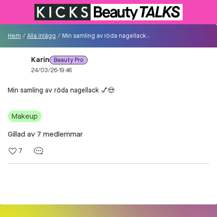
Till KICKS.se
Hem
/
Alla inlägg
/
Min samling av röda nagellack 💅😍
Karin
Beauty Pro
Besökare
24/03/26-19:46
0
Min samling av röda nagellack 💅😍
Logga in/Registrera
Makeup
Sök i communityt...
Gillad av 7 medlemmar
7
👋
Är du ny på Communityt?
Såhär kommer du
igång!
Hem