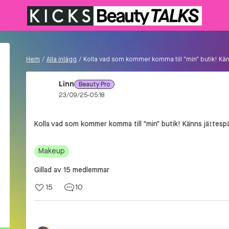
Hem
/
Alla inlägg
/
Kolla vad som kommer komma till "min" butik! Kä
Linn
Beauty Pro
23/09/25-05:18
Kolla vad som kommer komma till "min" butik! Känns jättes
Makeup
Gillad av 15 medlemmar
15
10