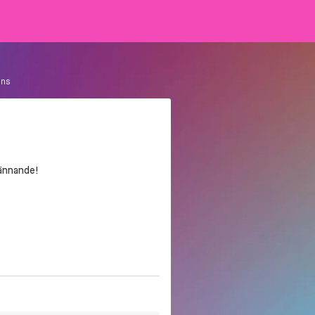
nns
pännande!