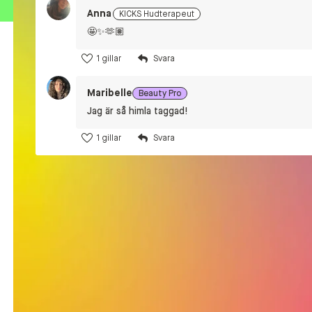
Anna
KICKS Hudterapeut
🤩✨🫶🏽
1 gillar
Maribelle
Beauty Pro
Jag är så himla taggad!
1 gillar