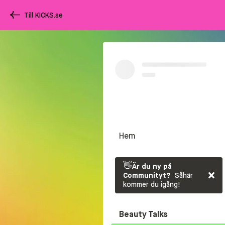
Till KICKS.se
Hem
👋
Är du ny på
Communityt?
Såhär
kommer du igång!
Beauty Talks