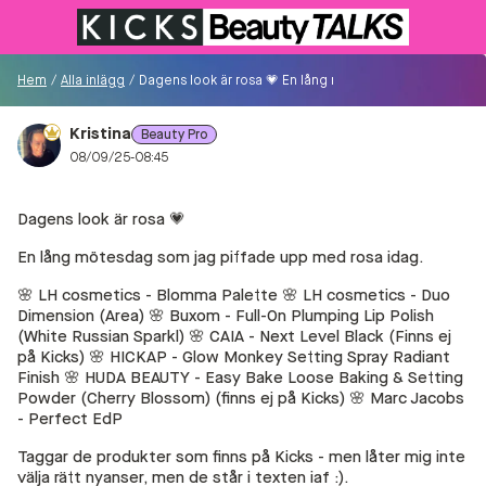
Till KICKS.se
Hem
/
Alla inlägg
/
Dagens look är rosa 💗 En lång mötesdag som jag piffade
Kristina
Beauty Pro
Besökare
08/09/25-08:45
0
Dagens look är rosa 💗
Logga in/Registrera
En lång mötesdag som jag piffade upp med rosa idag.
🌸 LH cosmetics - Blomma Palette 🌸 LH cosmetics - Duo
Sök i communityt...
Dimension (Area) 🌸 Buxom - Full-On Plumping Lip Polish
(White Russian Sparkl) 🌸 CAIA - Next Level Black (Finns ej
på Kicks) 🌸 HICKAP - Glow Monkey Setting Spray Radiant
👋
Är du ny på Communityt?
Såhär kommer du
Finish 🌸 HUDA BEAUTY - Easy Bake Loose Baking & Setting
igång!
Powder (Cherry Blossom) (finns ej på Kicks) 🌸 Marc Jacobs
- Perfect EdP
Hem
Taggar de produkter som finns på Kicks - men låter mig inte
välja rätt nyanser, men de står i texten iaf :).