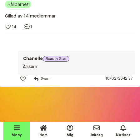
Hållbarhet
Beauty Talks
Gillad av 14 medlemmar
Alla inlägg
14
1
Beauty Chatroom
Beauty Kits
Beauty Routines
Chanelle
Beauty Star
Help a shopper!
Älskarrr
Aktiviteter
10/02/26-12:37
Beauty Tester reviews
Competition Time!
Testprodukter
Join the event!
Makeup
Meny
Hem
Mig
Inkorg
Notiser