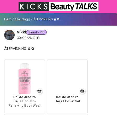
Till KICKS.se
Hem
/
Alla inlägg
/
ÅTERVINNING 🧴♻️
Nikki
Beauty Pro
Besökare
09/02/26-19:48
0
ÅTERVINNING 🧴♻️
Logga in/Registrera
Sök i communityt...
👋
Är du ny på Communityt?
Såhär kommer du
igång!
Sol de Janeiro
Sol de Janeiro
Beija Flor Skin-
Beija Flor Jet Set
Renewing Body Wash
Hem
385 ml