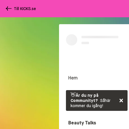
Till KICKS.se
Hem
👋
Är du ny på
Communityt?
Såhär
kommer du igång!
Beauty Talks