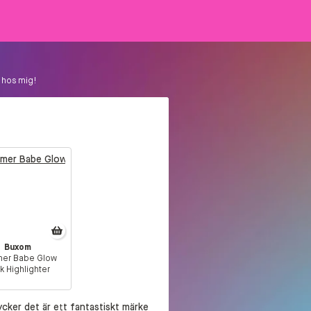
hos mig! Tycker
Buxom
er Babe Glow
ck Highlighter
cker det är ett fantastiskt märke