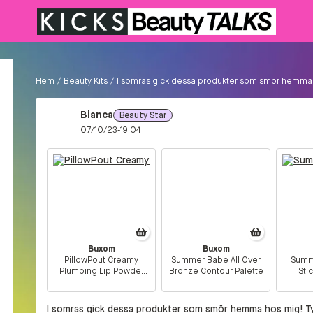
Hem
/
Beauty Kits
/
I somras gick dessa produkter som smör hemma 
Bianca
Beauty Star
07/10/23-19:04
Buxom
Buxom
PillowPout Creamy
Summer Babe All Over
Summ
Plumping Lip Powder
Bronze Contour Palette
Sti
Turn Me On
I somras gick dessa produkter som smör hemma hos mig! Ty