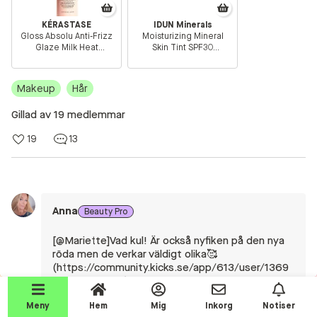
Beauty Talks
KÉRASTASE
IDUN Minerals
Gloss Absolu Anti-Frizz
Moisturizing Mineral
Alla inlägg
Glaze Milk Heat
Skin Tint SPF30
Protection 190 ml
Långholmen
Beauty Chatroom
Light/Medium Neutral
Makeup
Hår
Beauty Kits
Beauty Routines
Gillad av 19 medlemmar
Help a shopper!
19
13
Aktiviteter
Beauty Tester reviews
Anna
Beauty Pro
Competition Time!
[@Mariette]Vad kul! Är också nyfiken på den nya
Testprodukter
röda men de verkar väldigt olika🥰
(https://community.kicks.se/app/613/user/1369
Join the event!
02019/activity)
Makeup
Meny
Hem
Mig
Inkorg
Notiser
16/11/25-11:31