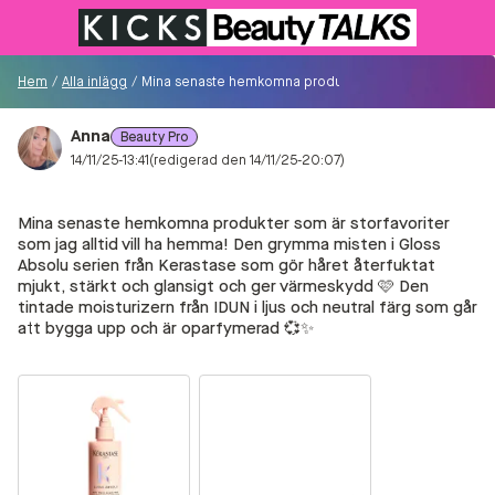
Till KICKS.se
Hem
/
Alla inlägg
/
Mina senaste hemkomna produkter som är storfavoriter s
Anna
Beauty Pro
Besökare
14/11/25-13:41
(redigerad den 14/11/25-20:07)
0
Mina senaste hemkomna produkter som är storfavoriter
Logga in/Registrera
som jag alltid vill ha hemma! Den grymma misten i Gloss
Absolu serien från Kerastase som gör håret återfuktat
mjukt, stärkt och glansigt och ger värmeskydd 🩷 Den
Sök i communityt...
tintade moisturizern från IDUN i ljus och neutral färg som går
att bygga upp och är oparfymerad 💞✨
👋
Är du ny på Communityt?
Såhär kommer du
igång!
Hem