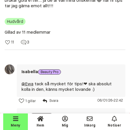
brukar göra efter… ja de är väll mina önskemål 😂 har ni tips
tar jag gärna emot allt!!!
Beauty Talks
Alla inlägg
Hudvård
Beauty Chatroom
Gillad av 11 medlemmar
Beauty Kits
11
3
Beauty Routines
Help a shopper!
Aktiviteter
Isabella
Beauty Pro
Beauty Tester reviews
@Ewa
tack så mycket för tips!❤ ska absolut
kolla in den, känns mycket lovande :)
Competition Time!
Testprodukter
06/01/26-22:42
1 gillar
Join the event!
Ewa
Beauty Pro
Makeup
Meny
Hem
Mig
Inkorg
Notiser
jag gillar denna, har man torr hy (som jag) så är