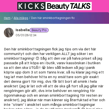
Till KICKS.se
Hem
/
Alla inlägg
/
Den här sminkborttagningen fick jag tips om via det här c
Isabella
Beauty Pro
Besökare
05/01/26-12:34
0
Den här sminkborttagningen fick jag tips om via det här
Logga in/Registrera
communityt och den har verkligen ALLT jag söker i en
sminkborttagning! 😍 Såg att den var på halva priset så jag
passade på att köpa en i butik, varav kassörskan i butiken
Sök i communityt...
sa att den ska UTGÅ!! 😭 blev såå ledsen så jag i panik
köpte upp dom 3 st som fanns kvar, så nu klarar jag mig ett
tag iaf men behöver hitta en ny ersättare som gör exakt
det denna gjort för mig, dvs får lätt bort all smink i hela
👋
Är du ny på Communityt?
Såhär kommer du
ansiktet (jag är lat och vill att de ska gå fort så jag gillar när
igång!
rengöringen gör allt, dvs inte behöver en rengöring för
ögonmakeup och en annan sminkborttagning för resten av
ansiktet), jag älskar när man känner sig återfuktad efter och
Hem
inte ”stram” i ansiktet som många sminkborttagningar